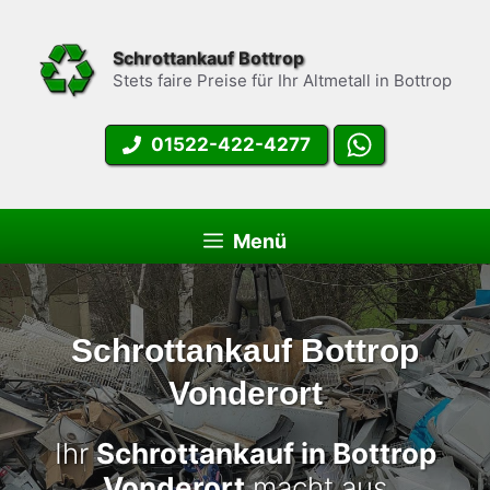
Zum
Inhalt
Schrottankauf Bottrop
springen
Stets faire Preise für Ihr Altmetall in Bottrop
01522-422-4277
Menü
Schrottankauf Bottrop
Vonderort
Ihr
Schrottankauf in Bottrop
Vonderort
macht aus